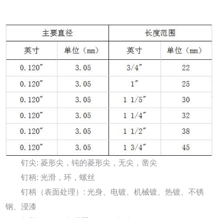
钉尖: 菱形尖，钝的菱形尖，无尖，凿尖
钉柄: 光滑，环，螺丝
钉柄（表面处理）: 光身、电镀、机械镀、热镀、不锈
钢、浸漆