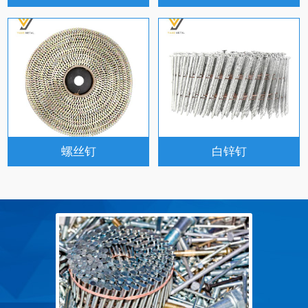
螺丝钉
白锌钉